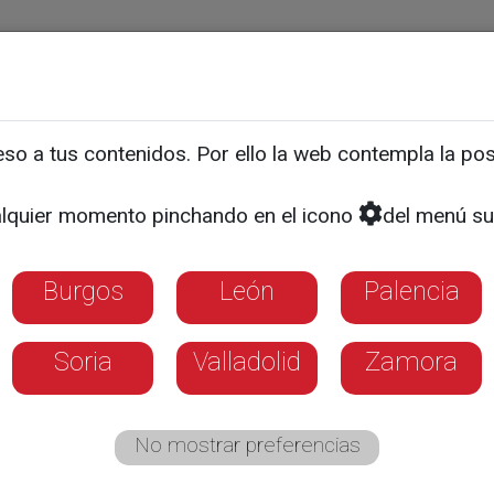
ias
Programas
Guía TV
La 8
El Tiempo
Corporativo
Sala de Prensa
Quiénes somos
Manual de identidad
o a tus contenidos. Por ello la web contempla la posi
lquier momento pinchando en el icono
del menú su
Burgos
León
Palencia
Soria
Valladolid
Zamora
No mostrar preferencias