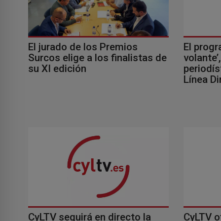
El jurado de los Premios
El progr
Surcos elige a los finalistas de
volante’
su XI edición
periodís
Línea Di
CyLTV seguirá en directo la
CyLTV o