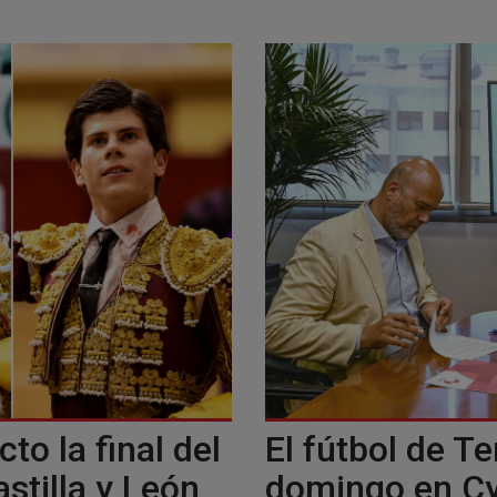
to la final del
El fútbol de Te
stilla y León
domingo en C