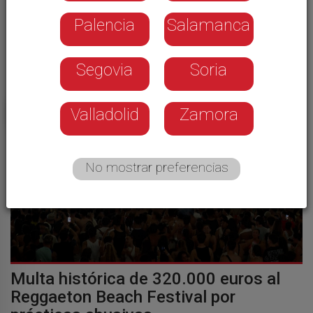
buscadas en las estadas
Palencia
Salamanca
Los ciberdelitos aumentan un 6,1 % en Castilla y
León y la Policía recomienda extremar la
precaución ante los intentos de fraude
Segovia
Soria
Redacción
Valladolid
Zamora
No mostrar preferencias
Multa histórica de 320.000 euros al
Reggaeton Beach Festival por