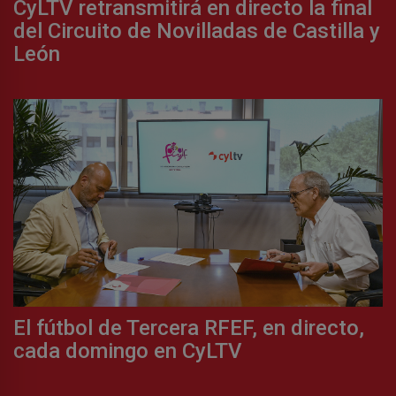
CyLTV retransmitirá en directo la final
del Circuito de Novilladas de Castilla y
León
El fútbol de Tercera RFEF, en directo,
cada domingo en CyLTV