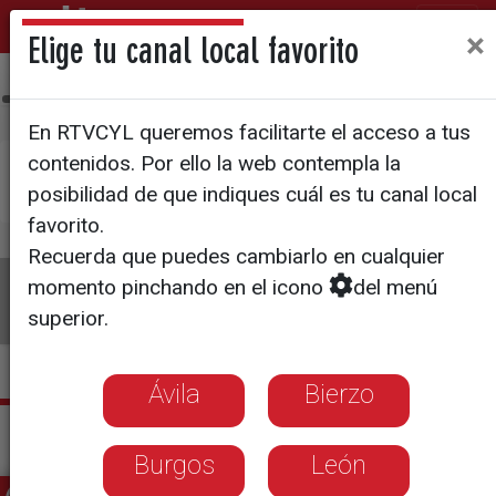
×
Elige tu canal local favorito
Ávila
Bierzo
Burgos
León
Palencia
Salamanca
Sego
En RTVCYL queremos facilitarte el acceso a tus
contenidos. Por ello la web contempla la
×
Pulsa aquí si deseas establecer
La 8 Zamora
posibilidad de que indiques cuál es tu canal local
como tu canal local
favorito.
Recuerda que puedes cambiarlo en cualquier
La 8
Programas
Guía TV
Directo
momento pinchando en el icono
del menú
superior.
Ávila
Bierzo
Actualidad La 8 Zamora
Burgos
León