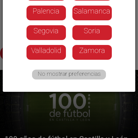
X
Y
Z
#
Palencia
Salamanca
Segovia
Soria
Valladolid
Zamora
A
No mostrar preferencias