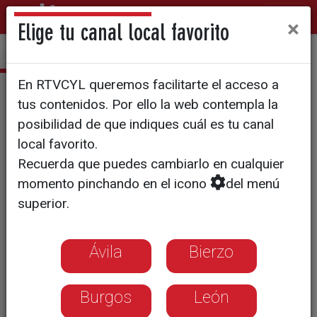
×
Elige tu canal local favorito
En RTVCYL queremos facilitarte el acceso a
Programas
tus contenidos. Por ello la web contempla la
posibilidad de que indiques cuál es tu canal
A
B
C
D
E
F
local favorito.
Recuerda que puedes cambiarlo en cualquier
G
H
I
J
K
L
momento pinchando en el icono
del menú
superior.
M
N
Ñ
O
P
Q
Ávila
Bierzo
R
S
T
U
V
W
Burgos
León