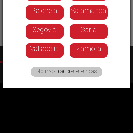
Palencia
Salamanca
Segovia
Soria
Valladolid
Zamora
Más programas
No mostrar preferencias