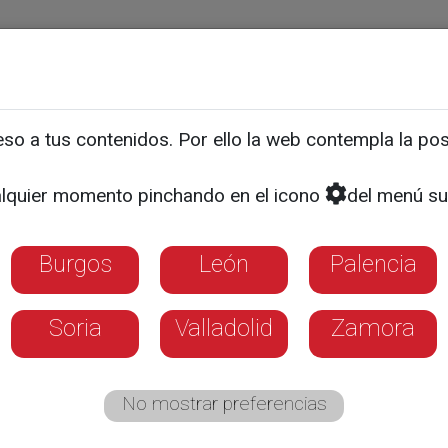
ias
Programas
Guía TV
La 8
El Tiempo
Corporativo
Burgos
León
Palencia
Salamanca
Segovia
Soria
Vall
o a tus contenidos. Por ello la web contempla la posi
lquier momento pinchando en el icono
del menú su
a aquí si deseas establecer
La 8 Valladolid
como tu canal local
Burgos
León
Palencia
La 8
Programas
Guía TV
Directo
Soria
Valladolid
Zamora
lid
No mostrar preferencias