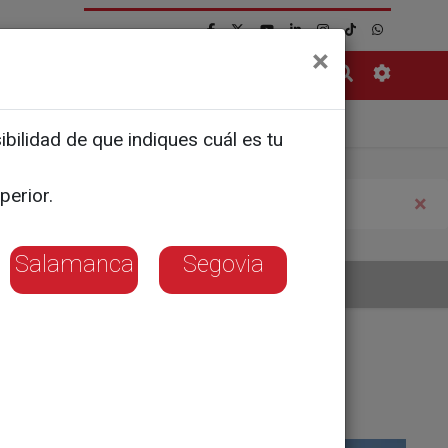
×
Contacto
adolid
Zamora
bilidad de que indiques cuál es tu
perior.
×
Salamanca
Segovia