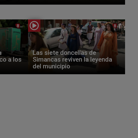
a
Las siete doncellas de
ico a los
Simancas reviven la leyenda
del municipio