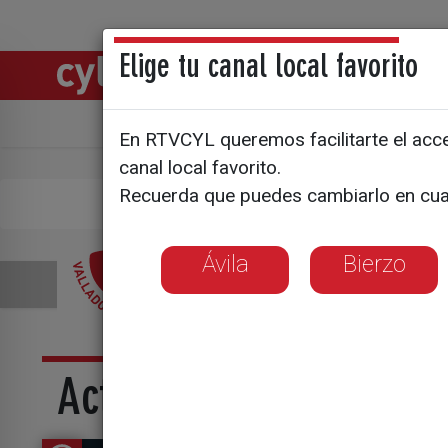
Elige tu canal local favorito
Directos
Notic
Ávila
Bierzo
En RTVCYL queremos facilitarte el acces
canal local favorito.
Recuerda que puedes cambiarlo en cua
Puls
Ávila
Bierzo
Actualidad La 8 Vallado