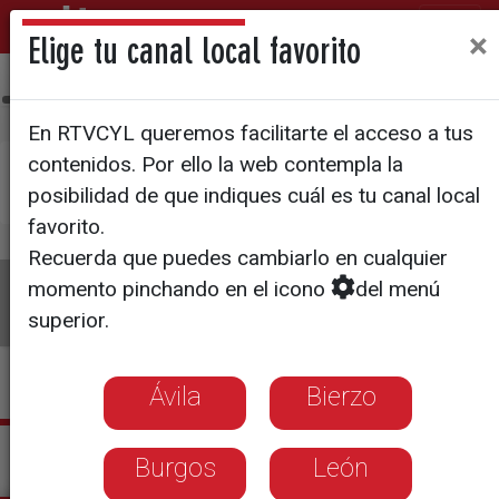
×
Elige tu canal local favorito
Ávila
Bierzo
Burgos
León
Palencia
Salamanca
Sego
En RTVCYL queremos facilitarte el acceso a tus
contenidos. Por ello la web contempla la
×
Pulsa aquí si deseas establecer
La 8 Bierzo
como
posibilidad de que indiques cuál es tu canal local
tu canal local
favorito.
Recuerda que puedes cambiarlo en cualquier
La 8
Programas
Guía TV
Directo
momento pinchando en el icono
del menú
superior.
Ávila
Bierzo
Actualidad La 8 Bierzo
Burgos
León