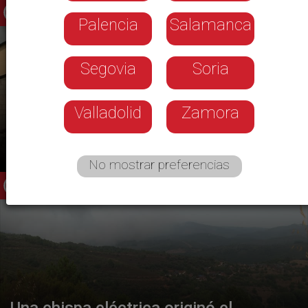
Palencia
Salamanca
Segovia
Soria
Valladolid
Zamora
El fuego al lado de las casas
No mostrar preferencias
Una chispa eléctrica originó el