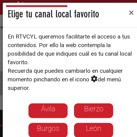
×
Elige tu canal local favorito
Ávila
Bierzo
Burgos
León
Palencia
Salamanca
Sego
En RTVCYL queremos facilitarte el acceso a tus
contenidos. Por ello la web contempla la
×
Pulsa aquí si deseas establecer
La 8 León
como
posibilidad de que indiques cuál es tu canal local
tu canal local
favorito.
Recuerda que puedes cambiarlo en cualquier
La 8
Programas
Guía TV
Directo
momento pinchando en el icono
del menú
superior.
Ávila
Bierzo
Burgos
León
Actualidad La 8 León