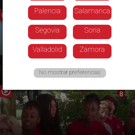
Palencia
Salamanca
Segovia
Soria
Valladolid
Zamora
Santovenia no quiere el almacén de
No mostrar preferencias
amianto