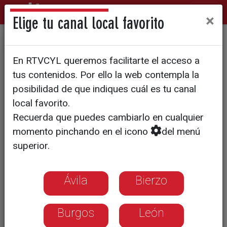
×
Elige tu canal local favorito
VERBENA | CAP 6 "Que el
En RTVCYL queremos facilitarte el acceso a
ritmo no pare: preparando el
tus contenidos. Por ello la web contempla la
show"
posibilidad de que indiques cuál es tu canal
local favorito.
Recuerda que puedes cambiarlo en cualquier
momento pinchando en el icono
del menú
superior.
Ávila
Bierzo
Burgos
León