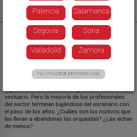
Palencia
Salamanca
Segovia
Soria
10/12/2021
En el penúltimo capítulo de la docuserie "Verbena,
Valladolid
Zamora
la fiesta del pueblo" descubrimos cómo se
buscan los componentes de una orquesta, cómo
se elige el repertorio y cómo se reparte entre los
No mostrar preferencias
cantantes. También nos cuentan cómo se llevan a
cabo los ensayos o cómo se prepara el
espectáculo de luces, coreografías o cambios de
vestuario. Pero la mayoría de los profesionales
del sector terminan bajándose del escenario con
el paso de los años. ¿Cuáles son los motivos que
les llevan a abandonas las orquestas? ¿Las echan
de menos?