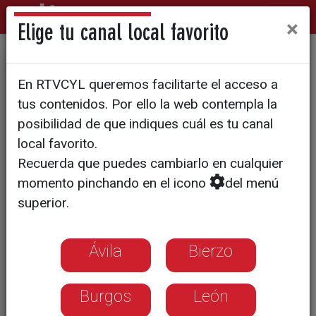
×
Elige tu canal local favorito
MOTEROS (2023) Programa 9
En RTVCYL queremos facilitarte el acceso a
Tiznit - Marrakech
tus contenidos. Por ello la web contempla la
posibilidad de que indiques cuál es tu canal
local favorito.
Recuerda que puedes cambiarlo en cualquier
momento pinchando en el icono
del menú
superior.
Ávila
Bierzo
Burgos
León