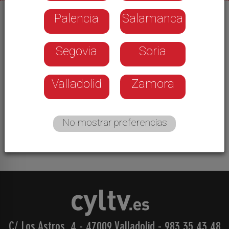
Palencia
Salamanca
24/04/2022
El primer capítulo de 'Negro. Marcados por el
Segovia
Soria
carbón' nos pone en el contexto de la importancia
e influencia que el carbón ha tenido en León, y
nos traslada al origen de las explotaciones con
Valladolid
Zamora
carácter industrial y profesionalizado, hace más
de siglo y medio. Qué circunstancias permitieron
que naciera en este rincón del país una actividad
No mostrar preferencias
que dejaría una huella tan profunda.
C/ Los Astros, 4 - 47009 Valladolid
-
983 35 43 48