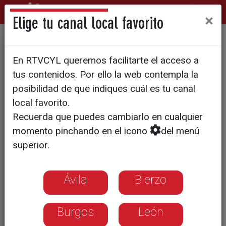
×
Elige tu canal local favorito
MOTEROS (2023) Programa
En RTVCYL queremos facilitarte el acceso a
4: Agadir - Tan Tan
tus contenidos. Por ello la web contempla la
posibilidad de que indiques cuál es tu canal
local favorito.
Recuerda que puedes cambiarlo en cualquier
momento pinchando en el icono
del menú
superior.
Ávila
Bierzo
Burgos
León