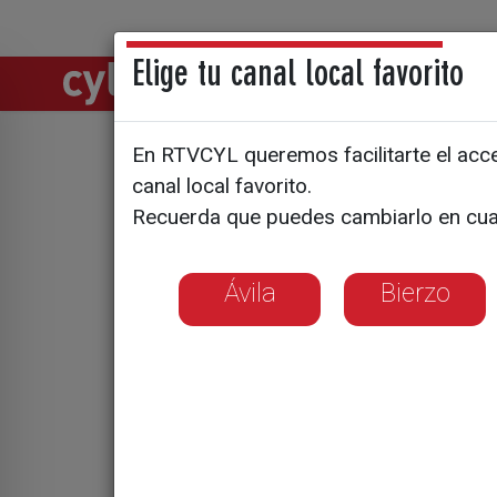
Elige tu canal local favorito
Directos
Notic
En RTVCYL queremos facilitarte el acces
Hundidos.
canal local favorito.
Recuerda que puedes cambiarlo en cua
pueblos
Ávila
Bierzo