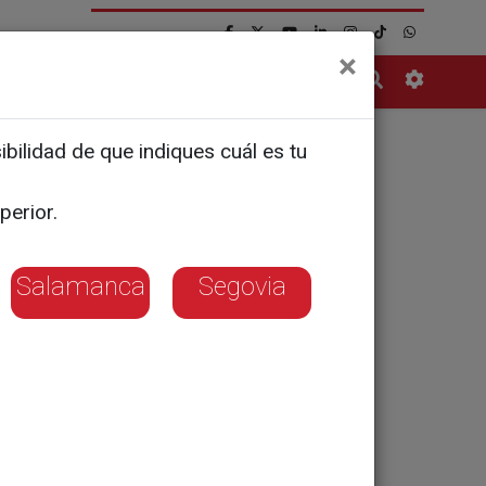
×
Contacto
bilidad de que indiques cuál es tu
 de ocho
perior.
Salamanca
Segovia