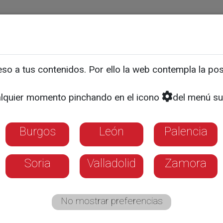
ias
Programas
Guía TV
La 8
El Tiempo
Corporativo
o a tus contenidos. Por ello la web contempla la posi
 Cap3: Porma, el silencio
lquier momento pinchando en el icono
del menú su
Burgos
León
Palencia
Soria
Valladolid
Zamora
No mostrar preferencias