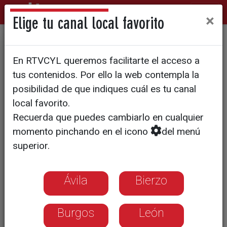
×
Elige tu canal local favorito
VERBENA | CAP 1 "Resistiré,
En RTVCYL queremos facilitarte el acceso a
la verbena en pandemia
tus contenidos. Por ello la web contempla la
posibilidad de que indiques cuál es tu canal
local favorito.
Recuerda que puedes cambiarlo en cualquier
momento pinchando en el icono
del menú
superior.
Ávila
Bierzo
Burgos
León