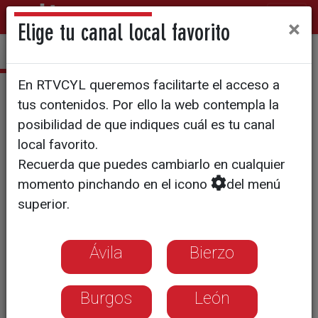
×
Elige tu canal local favorito
En RTVCYL queremos facilitarte el acceso a
A LA CARTA
tus contenidos. Por ello la web contempla la
Me gusta y me quedo
posibilidad de que indiques cuál es tu canal
local favorito.
Recuerda que puedes cambiarlo en cualquier
momento pinchando en el icono
del menú
superior.
Ávila
Bierzo
Burgos
León