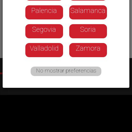
Palencia
Salamanca
Segovia
Soria
Valladolid
Zamora
No mostrar preferencias
Más programas