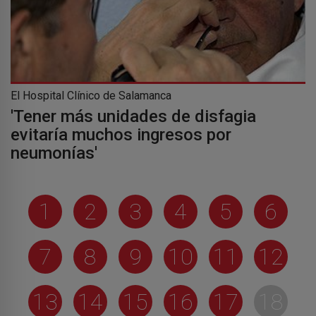
El Hospital Clínico de Salamanca
'Tener más unidades de disfagia
evitaría muchos ingresos por
neumonías'
1
2
3
4
5
6
7
8
9
10
11
12
13
14
15
16
17
18