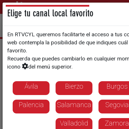
Elige tu canal local favorito
En RTVCYL queremos facilitarte el acceso a tus con
web contempla la posibilidad de que indiques cuál 
Estefanía Ureña
favorito.
Recuerda que puedes cambiarlo en cualquier mom
icono
del menú superior.
Ávila
Bierzo
Burgos
Palencia
Salamanca
Segovia
Valladolid
Zamora