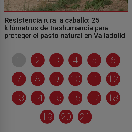
Resistencia rural a caballo: 25
kilómetros de trashumancia para
proteger el pasto natural en Valladolid
1
2
3
4
5
6
7
8
9
10
11
12
13
14
15
16
17
18
19
20
21