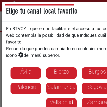
Elige tu canal local favorito
En RTVCYL queremos facilitarte el acceso a tus con
web contempla la posibilidad de que indiques cuál 
Estefanía Ureña
favorito.
Recuerda que puedes cambiarlo en cualquier mom
icono
del menú superior.
Ávila
Bierzo
Burgos
Palencia
Salamanca
Segovia
Valladolid
Zamora