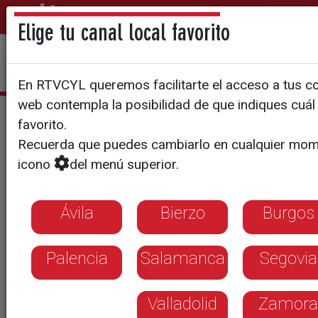
Elige tu canal local favorito
En RTVCYL queremos facilitarte el acceso a tus con
web contempla la posibilidad de que indiques cuál 
Estefanía Ureña
favorito.
Recuerda que puedes cambiarlo en cualquier mom
icono
del menú superior.
Ávila
Bierzo
Burgos
Palencia
Salamanca
Segovia
Valladolid
Zamora