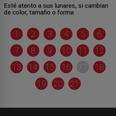
Esté atento a sus lunares, si cambian
de color, tamaño o forma
1
2
3
4
5
6
7
8
9
10
11
12
13
14
15
16
17
18
19
20
21