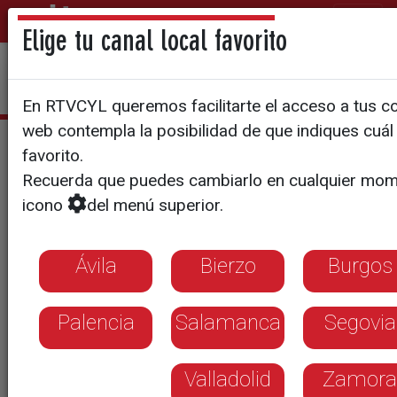
Elige tu canal local favorito
En RTVCYL queremos facilitarte el acceso a tus con
web contempla la posibilidad de que indiques cuál 
Estefanía Ureña
favorito.
Recuerda que puedes cambiarlo en cualquier mom
icono
del menú superior.
Ávila
Bierzo
Burgos
Palencia
Salamanca
Segovia
Valladolid
Zamora