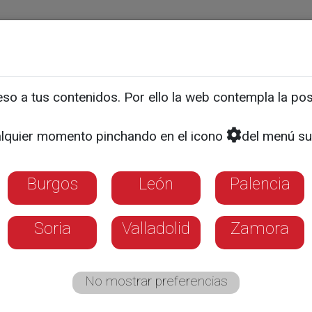
ias
Programas
Guía TV
La 8
El Tiempo
Corporativo
Burgos
León
Palencia
Salamanca
Segovia
Soria
Vall
o a tus contenidos. Por ello la web contempla la posi
lquier momento pinchando en el icono
del menú su
a aquí si deseas establecer
La 8 Palencia
como tu canal local
Burgos
León
Palencia
La 8
Programas
Guía TV
Directo
Soria
Valladolid
Zamora
ia
No mostrar preferencias