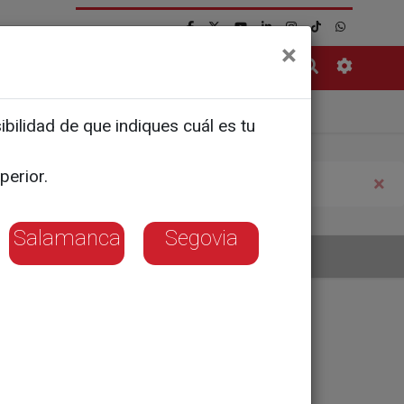
×
Contacto
adolid
Zamora
bilidad de que indiques cuál es tu
perior.
×
Salamanca
Segovia