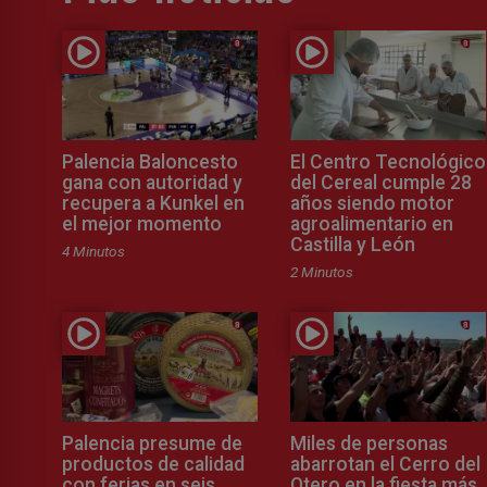
Palencia Baloncesto
El Centro Tecnológico
gana con autoridad y
del Cereal cumple 28
recupera a Kunkel en
años siendo motor
el mejor momento
agroalimentario en
Castilla y León
4 Minutos
2 Minutos
Palencia presume de
Miles de personas
productos de calidad
abarrotan el Cerro del
con ferias en seis
Otero en la fiesta más