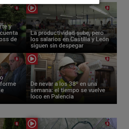
rte y
 cuenta
La productividad sube, pero
ross de
los salarios en Castilla y León
siguen sin despegar
ro
nforme
De nevar a los 38º en una
de
semana: el tiempo se vuelve
loco en Palencia