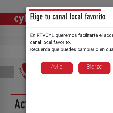
Elige tu canal local favorito
Directos
Notic
Ávila
Bierzo
En RTVCYL queremos facilitarte el acces
canal local favorito.
Recuerda que puedes cambiarlo en cua
Puls
Ávila
Bierzo
Actualidad La 8 Palenc