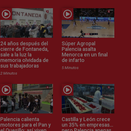
24 años después del
Súper Agropal
cierre de Fontaneda,
Palencia asalta
sale a la luz la
Menorca en un final
memoria olvidada de
de infarto
sus trabajadoras
5 Minutos
2 Minutos
Palencia calienta
Castilla y León crece
motores para el Pan y
un 35% en empresas…
el Quesillo: así viven
pero Palencia apenas