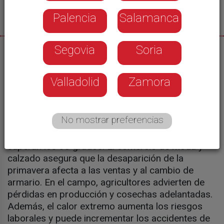
Palencia
Salamanca
Segovia
Soria
21/05/2026
El brusco cambio de temperaturas está dejando
Valladolid
Zamora
consecuencias en distintos sectores. Aunque la
AEMET no habla todavía de ola de calor, sí alerta
de un episodio cálido que podría dejar máximas
No mostrar preferencias
de hasta 38 grados en la provincia. Hace apenas
una semana nevaba en el norte y ahora se
superan los 30 grados. El comercio de moda y
calzado asegura que la desaparición de la
primavera afecta a las ventas y al cambio de
armario. En el campo, agricultores advierten de
pérdidas en producción y cosechas adelantadas.
Además, el calor extremo aumenta los riesgos
laborales y puede incrementar los accidentes de