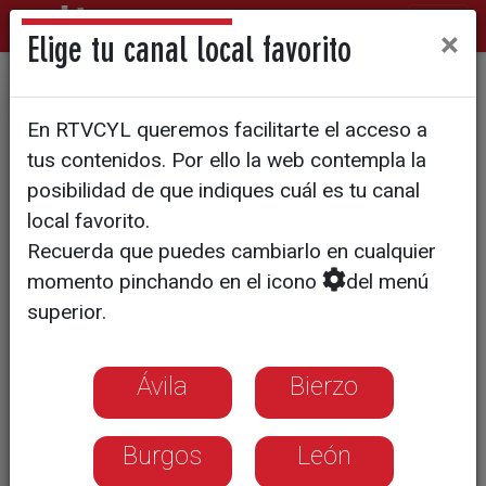
×
Elige tu canal local favorito
De nevar a los 38º en una
En RTVCYL queremos facilitarte el acceso a
semana: el tiempo se vuelve
tus contenidos. Por ello la web contempla la
loco en Palencia
posibilidad de que indiques cuál es tu canal
local favorito.
Recuerda que puedes cambiarlo en cualquier
momento pinchando en el icono
del menú
superior.
Ávila
Bierzo
Burgos
León