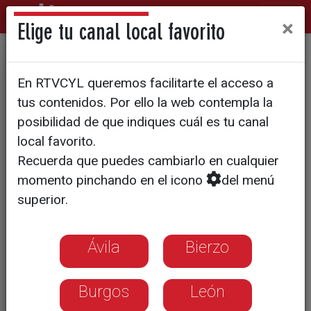
×
Elige tu canal local favorito
Día histórico en Villamuriel:
En RTVCYL queremos facilitarte el acceso a
la Virgen del Milagro ya luce
tus contenidos. Por ello la web contempla la
su corona
posibilidad de que indiques cuál es tu canal
local favorito.
Recuerda que puedes cambiarlo en cualquier
momento pinchando en el icono
del menú
superior.
Ávila
Bierzo
Burgos
León