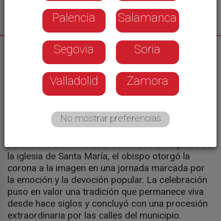
Palencia
Salamanca
Segovia
Soria
08/08/2026
Villamuriel de Cerrato ha vivido uno de los
Valladolid
Zamora
acontecimientos más destacados de su historia
reciente con la coronación canónica de la Virgen
del Milagro. La ceremonia, concedida por el
No mostrar preferencias
Vaticano, reunió a cientos de fieles y cofradías
llegadas desde distintos puntos de la diócesis de
Palencia. Durante el acto celebrado en la plaza de
la iglesia de Santa María, el obispo otorgó la
corona a la imagen en una jornada marcada por
la emoción y la devoción popular. La celebración
puso en valor una tradición que permanece viva
desde hace siglos y concluyó con una procesión
extraordinaria por las calles del municipio.