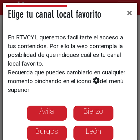
×
Elige tu canal local favorito
Pagos con hasta cuatro
En RTVCYL queremos facilitarte el acceso a
meses de retraso: el informe
tus contenidos. Por ello la web contempla la
que incendia el Pleno de
posibilidad de que indiques cuál es tu canal
local favorito.
Palencia
Recuerda que puedes cambiarlo en cualquier
momento pinchando en el icono
del menú
superior.
Ávila
Bierzo
Burgos
León