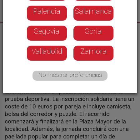
Palencia
Salamanca
Segovia
Soria
21/05/2026
Paredes de Nava volverá a convertirse en
Valladolid
Zamora
escenario de una de sus actividades más
esperadas con una nueva edición del Puzzle
Cross, una iniciativa solidaria que busca reunir a
No mostrar preferencias
unas 300 personas. Los participantes deberán
inscribirse por parejas y afrontar un reto
diferente: montar un puzzle antes de iniciar la
prueba deportiva. La inscripción solidaria tiene un
coste de 10 euros por pareja e incluye camiseta,
bolsa del corredor y puzzle. El recorrido
comenzará y finalizará en la Plaza Mayor de la
localidad. Además, la jornada concluirá con una
paellada popular para completar un día de