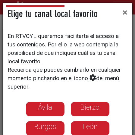
×
Elige tu canal local favorito
Arranca la cuenta atrás para
En RTVCYL queremos facilitarte el acceso a
el Puzzle Cross en Paredes
tus contenidos. Por ello la web contempla la
de Nava
posibilidad de que indiques cuál es tu canal
local favorito.
Recuerda que puedes cambiarlo en cualquier
momento pinchando en el icono
del menú
superior.
Ávila
Bierzo
Burgos
León