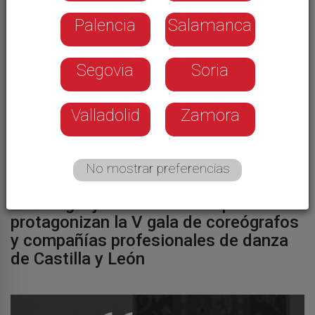
Palencia
Salamanca
Segovia
Soria
Valladolid
Zamora
No mostrar preferencias
CULTURA
Los lenguajes artísticos dispares
protagonizan la V gala de coreógrafos
y compañías profesionales de danza
de Castilla y León