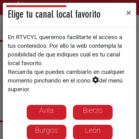
×
Elige tu canal local favorito
En RTVCYL queremos facilitarte el acceso a
tus contenidos. Por ello la web contempla la
Fátima Pérez
posibilidad de que indiques cuál es tu canal
local favorito.
Zamorana. Graduada en
Recuerda que puedes cambiarlo en cualquier
Periodismo por la Universidad
momento pinchando en el icono
del menú
de Valladolid.
superior.
Ávila
Bierzo
Sus últimas noticias
Burgos
León