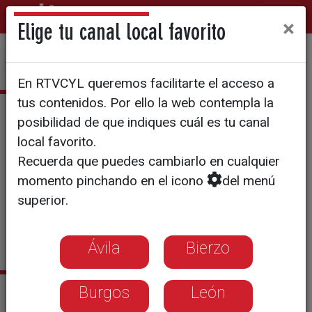
×
Elige tu canal local favorito
En RTVCYL queremos facilitarte el acceso a
tus contenidos. Por ello la web contempla la
Fátima Pérez
posibilidad de que indiques cuál es tu canal
local favorito.
Zamorana. Graduada en
Recuerda que puedes cambiarlo en cualquier
Periodismo por la Universidad
momento pinchando en el icono
del menú
de Valladolid.
superior.
Ávila
Bierzo
Sus últimas noticias
Burgos
León