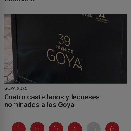
GOYA 2025
Cuatro castellanos y leoneses
nominados a los Goya
1
2
3
4
5
6