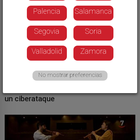
Palencia
Salamanca
Segovia
Soria
Valladolid
Zamora
No mostrar preferencias
CIBERSEGURIDAD
Los alumnos de la UVa se enfrentan a
un ciberataque