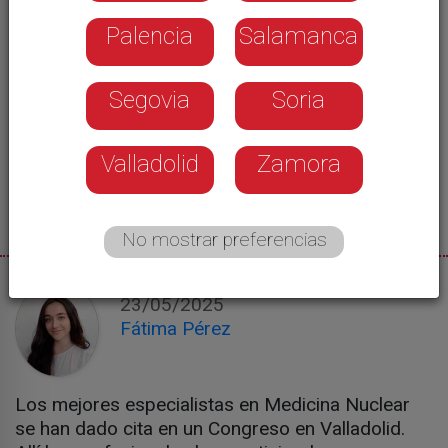
Palencia
Salamanca
Segovia
Soria
Valladolid
Zamora
No mostrar preferencias
23/05/2025
Fátima Pérez
Los mejores especialistas en Medicina Nuclear
se han dado cita en un Congreso en Valladolid.