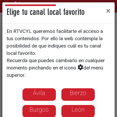
×
Elige tu canal local favorito
SALUD
En RTVCYL queremos facilitarte el acceso a
La Medicina Nuclear, clave en
tus contenidos. Por ello la web contempla la
la elaboración de
posibilidad de que indiques cuál es tu canal
local favorito.
tratamientos oncológicos y
Recuerda que puedes cambiarlo en cualquier
de enfermedades
momento pinchando en el icono
del menú
neuropsiquiátricas
superior.
Los mejores especialistas se han dado
Ávila
Bierzo
cita en un Congreso en Valladolid
Burgos
León