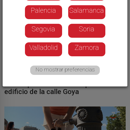
Palencia
Salamanca
Segovia
Soria
Valladolid
Zamora
No mostrar preferencias
SUCESOS
Se cumple un año de la explosión del
edificio de la calle Goya