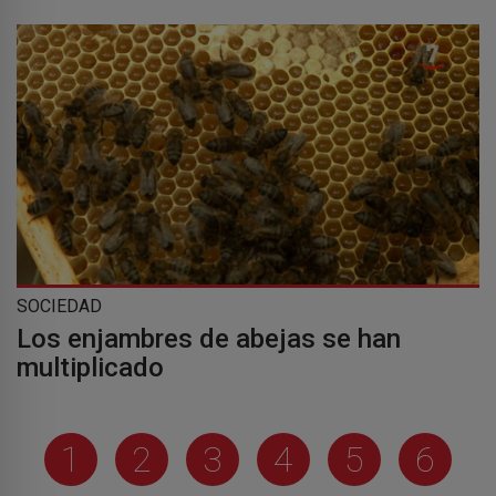
SOCIEDAD
Los enjambres de abejas se han
multiplicado
1
2
3
4
5
6