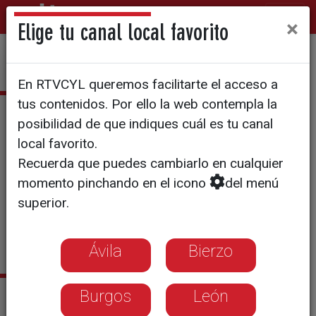
×
Elige tu canal local favorito
En RTVCYL queremos facilitarte el acceso a
tus contenidos. Por ello la web contempla la
Fátima Pérez
posibilidad de que indiques cuál es tu canal
local favorito.
Zamorana. Graduada en
Recuerda que puedes cambiarlo en cualquier
Periodismo por la Universidad
momento pinchando en el icono
del menú
de Valladolid.
superior.
Ávila
Bierzo
Sus últimas noticias
Burgos
León