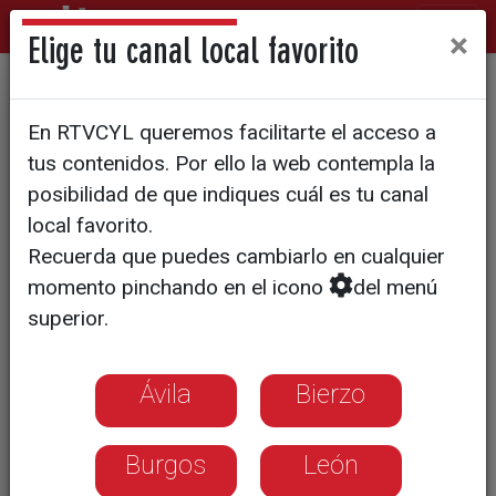
×
Elige tu canal local favorito
NAVIDAD 2023
En RTVCYL queremos facilitarte el acceso a
Regalos vintage bajo el árbol
tus contenidos. Por ello la web contempla la
de Navidad
posibilidad de que indiques cuál es tu canal
local favorito.
Recuerda que puedes cambiarlo en cualquier
Los productos que fueron populares
momento pinchando en el icono
del menú
hace muchos años vuelven a estar de
superior.
moda
Ávila
Bierzo
Burgos
León