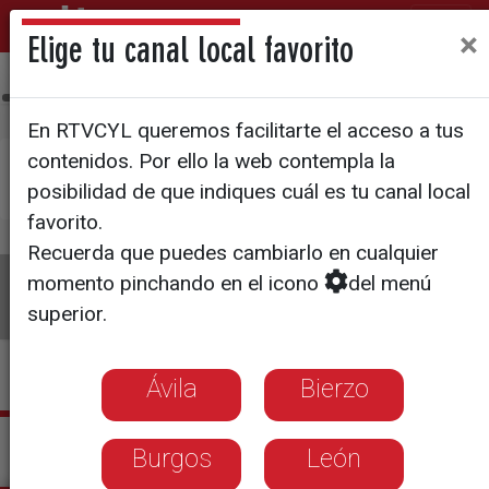
×
Elige tu canal local favorito
Ávila
Bierzo
Burgos
León
Palencia
Salamanca
Sego
En RTVCYL queremos facilitarte el acceso a tus
contenidos. Por ello la web contempla la
×
Pulsa aquí si deseas establecer
La 8 Palencia
posibilidad de que indiques cuál es tu canal local
como tu canal local
favorito.
Recuerda que puedes cambiarlo en cualquier
La 8
Programas
Guía TV
Directo
momento pinchando en el icono
del menú
superior.
Ávila
Bierzo
Actualidad La 8 Palencia
Burgos
León