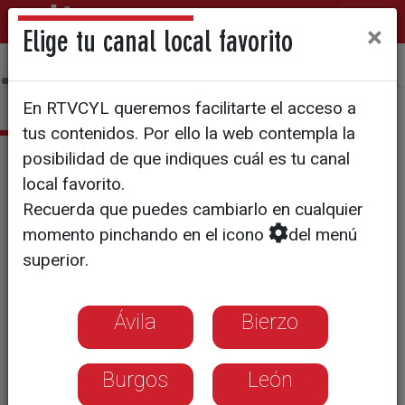
×
Elige tu canal local favorito
Sala de Prensa
Quiénes somos
Manual de identidad
En RTVCYL queremos facilitarte el acceso a
tus contenidos. Por ello la web contempla la
Galería de imágenes
posibilidad de que indiques cuál es tu canal
local favorito.
Recuerda que puedes cambiarlo en cualquier
Gala X Premios Surcos
momento pinchando en el icono
del menú
superior.
Ávila
Bierzo
Burgos
León