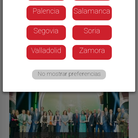
Palencia
Salamanca
Segovia
Soria
Galerías
Valladolid
Zamora
No mostrar preferencias