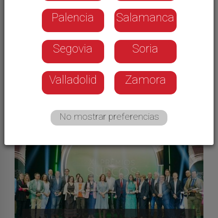
Palencia
Salamanca
Segovia
Soria
Galerías
Valladolid
Zamora
No mostrar preferencias