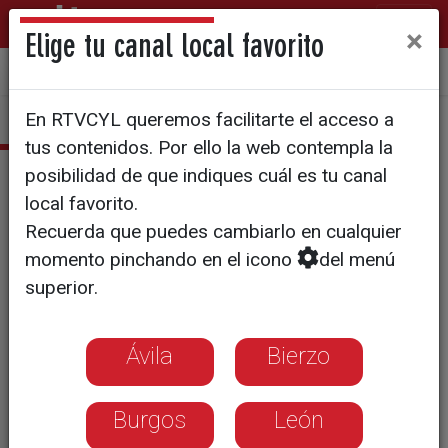
×
Elige tu canal local favorito
Sala de Prensa
Quiénes somos
Manual de identidad
En RTVCYL queremos facilitarte el acceso a
tus contenidos. Por ello la web contempla la
Galería de imágenes
posibilidad de que indiques cuál es tu canal
local favorito.
Recuerda que puedes cambiarlo en cualquier
Gala de los XI Premios Surcos
momento pinchando en el icono
del menú
superior.
Ávila
Bierzo
Burgos
León