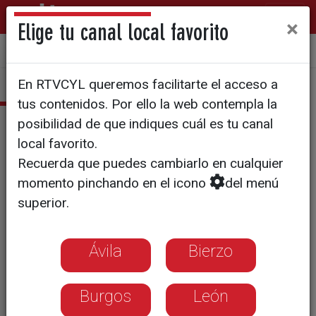
×
Elige tu canal local favorito
Sala de Prensa
Quiénes somos
Manual de identidad
En RTVCYL queremos facilitarte el acceso a
tus contenidos. Por ello la web contempla la
Galería de imágenes
posibilidad de que indiques cuál es tu canal
local favorito.
Recuerda que puedes cambiarlo en cualquier
Concurso de fotografías de Navidad
momento pinchando en el icono
del menú
superior.
2018
Ávila
Bierzo
Ganador viaje a Canarias:
1.Juan Álvarez Hernández de Valladolid.
Burgos
León