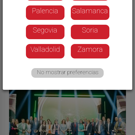
Palencia
Salamanca
Segovia
Soria
Galerías
Valladolid
Zamora
No mostrar preferencias