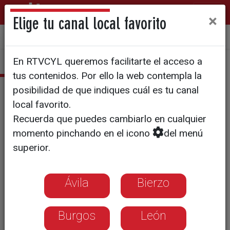
×
Elige tu canal local favorito
Sala de Prensa
Quiénes somos
Manual de identidad
En RTVCYL queremos facilitarte el acceso a
tus contenidos. Por ello la web contempla la
Galería de imágenes
posibilidad de que indiques cuál es tu canal
local favorito.
Recuerda que puedes cambiarlo en cualquier
II Torneo de Golf de CyLTV en
momento pinchando en el icono
del menú
superior.
Valladolid
Ávila
Bierzo
Burgos
León