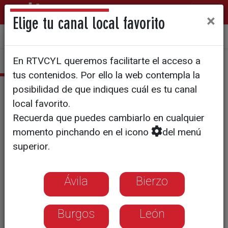
×
Elige tu canal local favorito
Sala de Prensa
Quiénes somos
Manual de identidad
En RTVCYL queremos facilitarte el acceso a
tus contenidos. Por ello la web contempla la
Galería de imágenes
posibilidad de que indiques cuál es tu canal
local favorito.
Recuerda que puedes cambiarlo en cualquier
Cartas de Miguel Delibes
momento pinchando en el icono
del menú
superior.
Miguel Delibes, muy consciente de la importancia de la
lucha por los Derechos Humanos
y recogedor de los
Ávila
Bierzo
problemas de su tiempo, trató de combatir la más que
posible condena de muerte de los encausados en el
proceso de Burgos. Para ello, se alió con el Padre Llanos y
Burgos
León
juntos usaron las letras del escritor para
requerir el