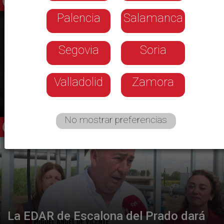
Palencia
Salamanca
Segovia
Soria
Valladolid
Zamora
Reparto de gafas homologadas para el
eclipse
No mostrar preferencias
La EDAR de Escalona del Prado dará