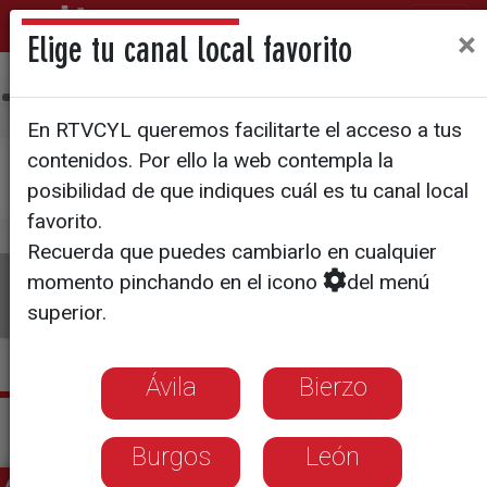
×
Elige tu canal local favorito
Ávila
Bierzo
Burgos
León
Palencia
Salamanca
Sego
En RTVCYL queremos facilitarte el acceso a tus
contenidos. Por ello la web contempla la
×
Pulsa aquí si deseas establecer
La 8 Segovia
posibilidad de que indiques cuál es tu canal local
como tu canal local
favorito.
Recuerda que puedes cambiarlo en cualquier
La 8
Programas
Guía TV
Directo
momento pinchando en el icono
del menú
superior.
Ávila
Bierzo
Actualidad La 8 Segovia
Burgos
León