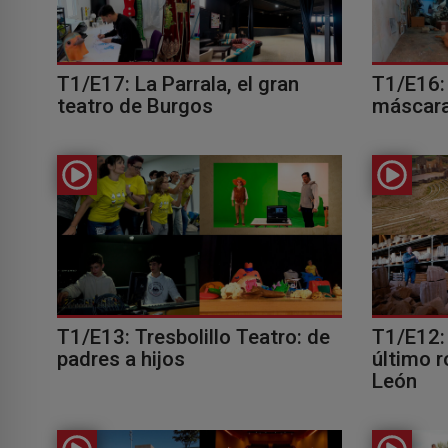
T1/E17: La Parrala, el gran
T1/E16: 
teatro de Burgos
máscara
T1/E13: Tresbolillo Teatro: de
T1/E12: 
padres a hijos
último r
León