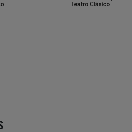
co
Teatro Clásico
s