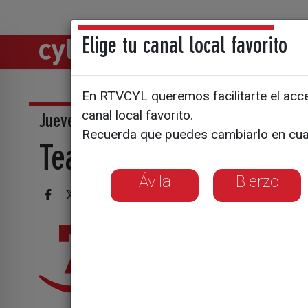
Elige tu canal local favorito
Directos
Notic
En RTVCYL queremos facilitarte el acces
canal local favorito.
Jueves, La 7 - 21:00 h
Recuerda que puedes cambiarlo en cua
Teatreros
Ávila
Bierzo