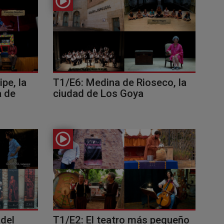
pe, la
T1/E6: Medina de Rioseco, la
a de
ciudad de Los Goya
 del
T1/E2: El teatro más pequeño