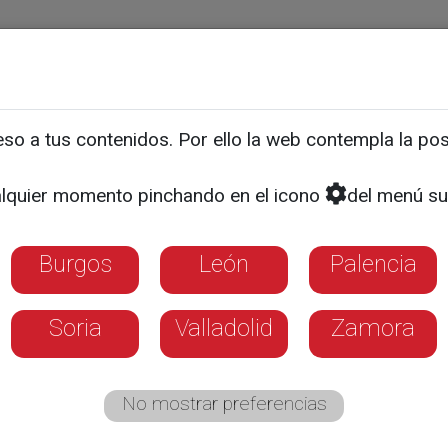
ias
Programas
Guía TV
La 8
El Tiempo
Corporativo
o a tus contenidos. Por ello la web contempla la posi
lquier momento pinchando en el icono
del menú su
Burgos
León
Palencia
Soria
Valladolid
Zamora
No mostrar preferencias