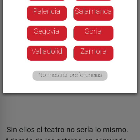
Palencia
Salamanca
Segovia
Soria
Valladolid
Zamora
No mostrar preferencias
Sin ellos el teatro no sería lo mismo.