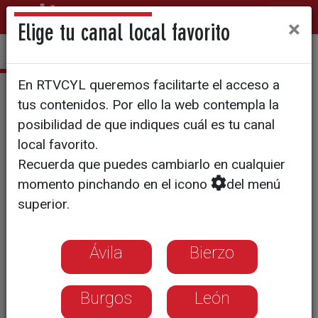
×
Elige tu canal local favorito
En RTVCYL queremos facilitarte el acceso a
Teatreros
tus contenidos. Por ello la web contempla la
T1/E16: El teatro de la ilusión:
posibilidad de que indiques cuál es tu canal
local favorito.
máscaras y títeres
Recuerda que puedes cambiarlo en cualquier
momento pinchando en el icono
del menú
Teatreros rinde un homenaje a los
superior.
artesanos del teatro: mascareros,
titiriteros y figurinistas que se
Ávila
Bierzo
encargan de hacer realidad cualquier
Burgos
León
historia