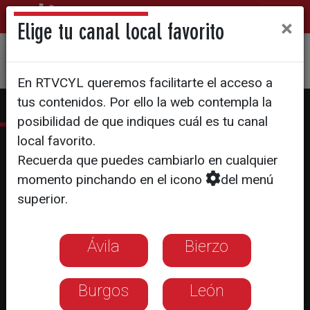
×
Elige tu canal local favorito
En RTVCYL queremos facilitarte el acceso a
tus contenidos. Por ello la web contempla la
posibilidad de que indiques cuál es tu canal
local favorito.
Diario de Campaña
Recuerda que puedes cambiarlo en cualquier
momento pinchando en el icono
del menú
Enero
superior.
Pegada de carteles
28
Ávila
Bierzo
29
30
31
Burgos
León