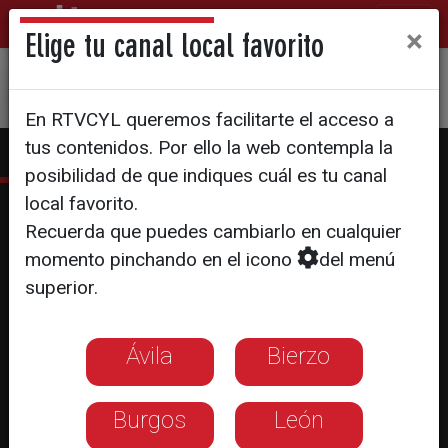
×
Elige tu canal local favorito
En RTVCYL queremos facilitarte el acceso a
tus contenidos. Por ello la web contempla la
posibilidad de que indiques cuál es tu canal
local favorito.
Diario de Campaña
Recuerda que puedes cambiarlo en cualquier
momento pinchando en el icono
del menú
Enero
superior.
Pegada de carteles
28
Ávila
Bierzo
29
30
31
Burgos
León