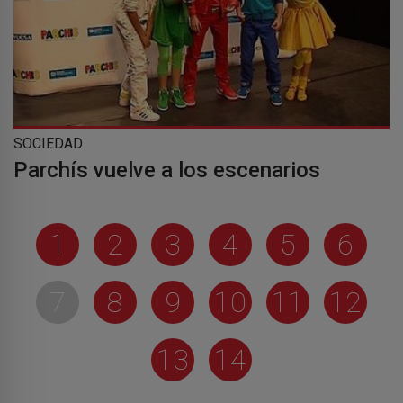
SOCIEDAD
Parchís vuelve a los escenarios
1
2
3
4
5
6
7
8
9
10
11
12
13
14