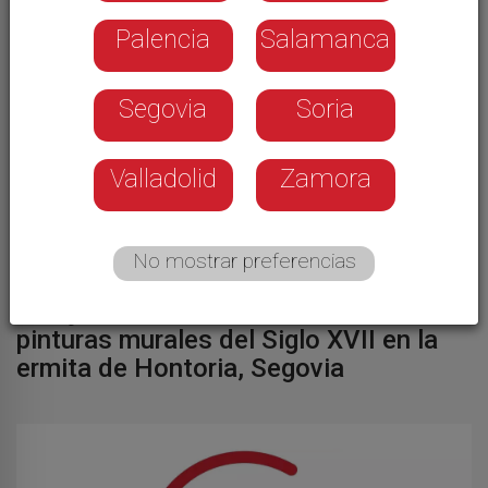
Palencia
Salamanca
Segovia
Soria
Valladolid
Zamora
No mostrar preferencias
PATRIMONIO
Dos jubilados descubren unas
pinturas murales del Siglo XVII en la
ermita de Hontoria, Segovia