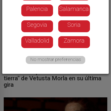
Palencia
Salamanca
Segovia
Soria
Valladolid
Zamora
No mostrar preferencias
CLAP
La mesa de panaderas fue el "cable a
tierra" de Vetusta Morla en su última
gira