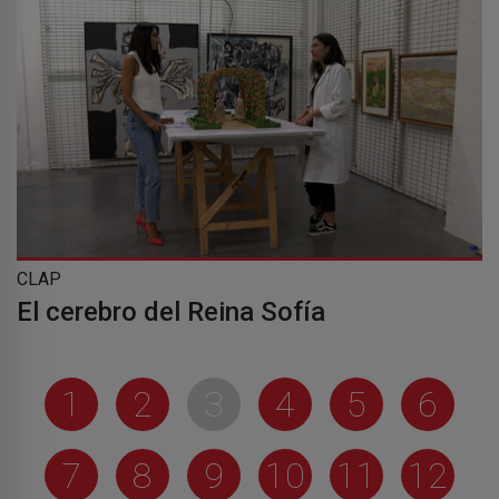
CLAP
El cerebro del Reina Sofía
1
2
3
4
5
6
7
8
9
10
11
12