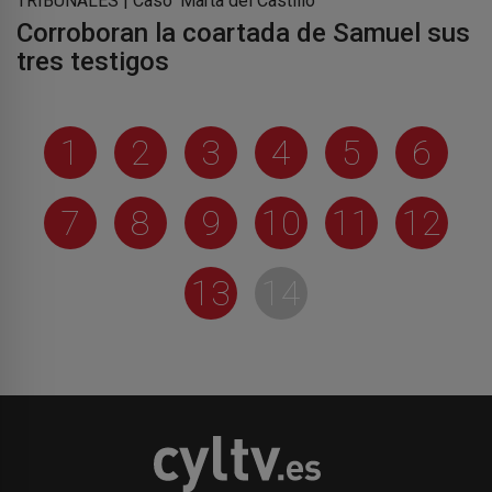
TRIBUNALES | Caso 'Marta del Castillo'
Corroboran la coartada de Samuel sus
tres testigos
1
2
3
4
5
6
7
8
9
10
11
12
13
14