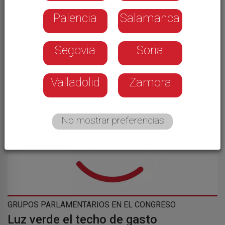
Palencia
Salamanca
NUEVA YORK
Arte contemporáneo en las calles de
Segovia
Soria
Brooklyn
Valladolid
Zamora
No mostrar preferencias
GRUPOS PARLAMENTARIOS EN EL CONGRESO
Luz verde el techo de gasto