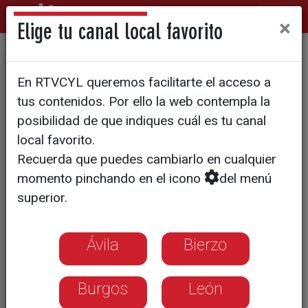
×
Elige tu canal local favorito
PATRIMONIO
En RTVCYL queremos facilitarte el acceso a
Dos jubilados descubren
tus contenidos. Por ello la web contempla la
unas pinturas murales del
posibilidad de que indiques cuál es tu canal
local favorito.
Siglo XVII en la ermita de
Recuerda que puedes cambiarlo en cualquier
Hontoria, Segovia
momento pinchando en el icono
del menú
superior.
Aunque tras el yeso se intuían
algunos dibujos, nadie se esperaba
Ávila
Bierzo
que todo el interior del templo
estuviese decorado.
Burgos
León