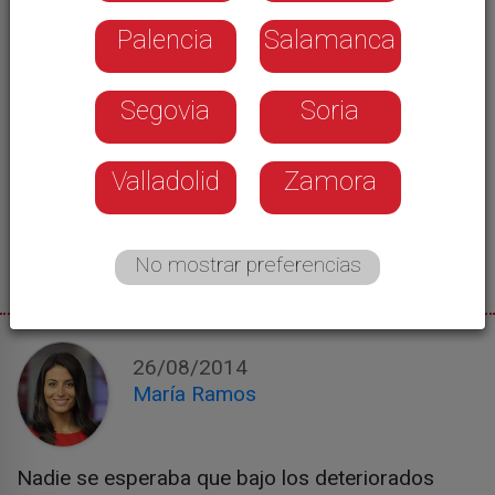
Palencia
Salamanca
Segovia
Soria
Valladolid
Zamora
No mostrar preferencias
26/08/2014
María Ramos
Nadie se esperaba que bajo los deteriorados