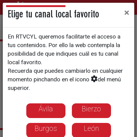
×
Elige tu canal local favorito
En RTVCYL queremos facilitarte el acceso a
tus contenidos. Por ello la web contempla la
Fran Asensio
posibilidad de que indiques cuál es tu canal
local favorito.
Licenciado en Periodismo por
Recuerda que puedes cambiarlo en cualquier
la UEMC
momento pinchando en el icono
del menú
Vallisoletano
superior.
Deportes
Ávila
Bierzo
francisco.asensio@rtvcyl.es
Burgos
León
Sus últimas noticias