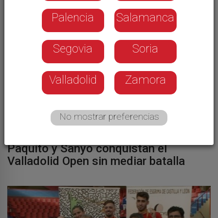
Palencia
Salamanca
Segovia
Soria
Valladolid
Zamora
No mostrar preferencias
PÁDEL
Paquito y Sanyo conquistan el
Valladolid Open sin mediar batalla