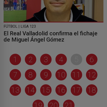
FÚTBOL | LIGA 123
El Real Valladolid confirma el fichaje
de Miguel Ángel Gómez
1
2
3
4
5
6
7
8
9
10
11
12
13
14
15
16
17
18
19
20
21