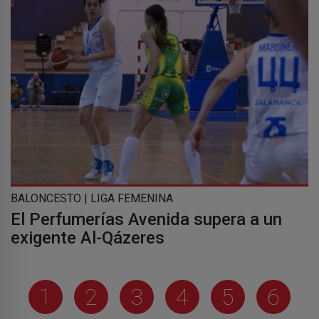
BALONCESTO | LIGA FEMENINA
El Perfumerías Avenida supera a un
exigente Al-Qázeres
1
2
3
4
5
6