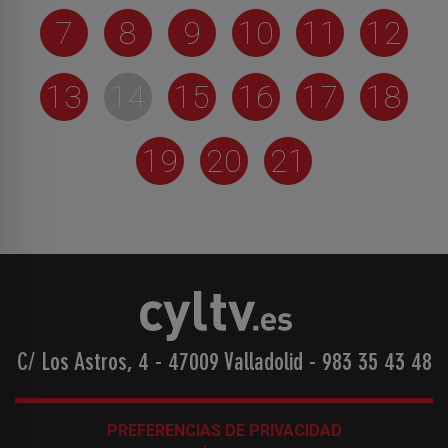
7
8
9
10
11
12
13
14
15
16
17
18
19
20
21
C/ Los Astros, 4 - 47009 Valladolid
-
983 35 43 48
PREFERENCIAS DE PRIVACIDAD