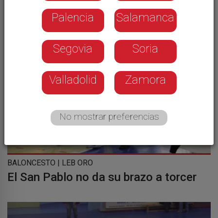
Palencia
Salamanca
Segovia
Soria
Valladolid
Zamora
No mostrar preferencias
BALONCESTO | LEB ORO
El San Pablo no da su brazo a torcer