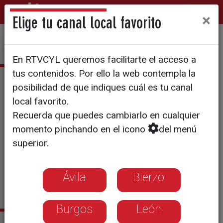
×
Elige tu canal local favorito
En RTVCYL queremos facilitarte el acceso a
tus contenidos. Por ello la web contempla la
Fran Asensio
posibilidad de que indiques cuál es tu canal
local favorito.
Licenciado en Periodismo por
Recuerda que puedes cambiarlo en cualquier
la UEMC
momento pinchando en el icono
del menú
Vallisoletano
superior.
Deportes
Ávila
Bierzo
francisco.asensio@rtvcyl.es
Burgos
León
Sus últimas noticias