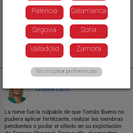
Palencia
Salamanca
Segovia
Soria
Valladolid
Zamora
No mostrar preferencias
11/01/2026
Cristina Carro
La nieve fue la culpable de que Tomás Bueno no
pudiera aplicar fertilizante, realizar las siembras
pendientes o podar el viñedo en su explotación