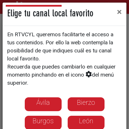
×
Elige tu canal local favorito
El campo afronta 2026 entre
En RTVCYL queremos facilitarte el acceso a
costes altos y precios a la
tus contenidos. Por ello la web contempla la
baja
posibilidad de que indiques cuál es tu canal
local favorito.
Recuerda que puedes cambiarlo en cualquier
Agricultores y ganaderos de Castilla y
momento pinchando en el icono
del menú
León reclaman apoyo ante el acuerdo
superior.
con Mercosur, los recortes de la PAC y
la caída de precios por la peste porcina
africana
Ávila
Bierzo
Burgos
León