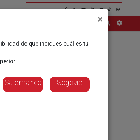
×
Contacto
bilidad de que indiques cuál es tu
s de leche
perior.
Salamanca
Segovia
tras crece el
 leche en plena