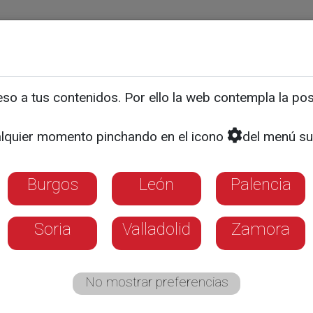
ias
Programas
Guía TV
La 8
El Tiempo
Corporativo
o a tus contenidos. Por ello la web contempla la posi
SURCOS | REPORTAJE
 León pierde 1.000 granja
lquier momento pinchando en el icono
del menú su
s
Burgos
León
Palencia
enfrenta una crisis de cierres masivos mien
Soria
Valladolid
Zamora
ustrias presionan para bajar el precio de la
ntratos
No mostrar preferencias