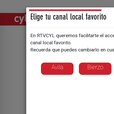
Elige tu canal local favorito
Directos
Notic
En RTVCYL queremos facilitarte el acces
canal local favorito.
Castilla y
Recuerda que puedes cambiarlo en cua
en 12 año
Ávila
Bierzo
El sector lácteo 
consumo y las ind
renovación de co