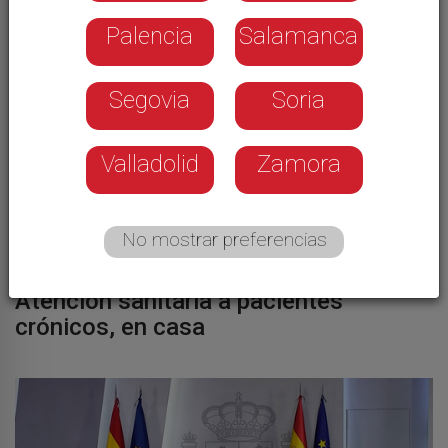
Palencia
Salamanca
Segovia
Soria
Valladolid
Zamora
No mostrar preferencias
SALUD
Atención sanitaria a pacientes
crónicos, en casa