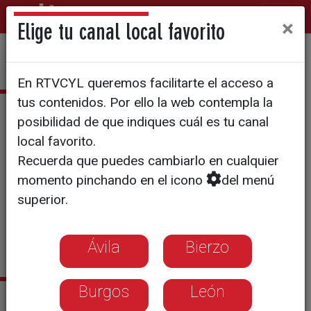
×
Elige tu canal local favorito
En RTVCYL queremos facilitarte el acceso a
tus contenidos. Por ello la web contempla la
Laura Cembranos
posibilidad de que indiques cuál es tu canal
local favorito.
Graduada en Periodismo por
Recuerda que puedes cambiarlo en cualquier
la Universidad de Valladolid.
momento pinchando en el icono
del menú
Especializada en política
superior.
autonómica y miembro de la
sección de Economía para los
informativos de La 7 CyLTV.
Ávila
Bierzo
Burgos
León
Sus últimas noticias