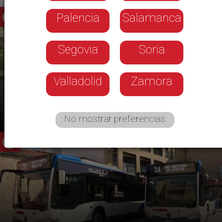
Palencia
Salamanca
Segovia
Soria
Valladolid
Zamora
Los evacuados de Ávila acogidos en
Ciudad Rodrigo regresan a su hogar
No mostrar preferencias