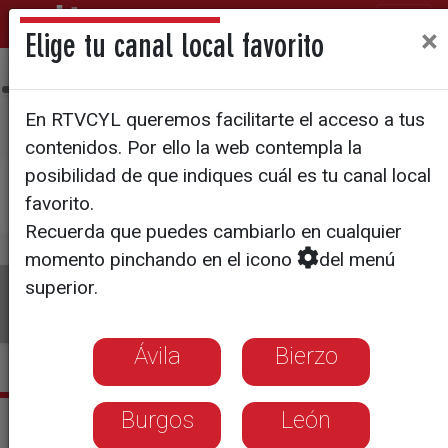
×
Elige tu canal local favorito
Ávila
Bierzo
Burgos
León
Palencia
Salamanca
Sego
En RTVCYL queremos facilitarte el acceso a tus
contenidos. Por ello la web contempla la
posibilidad de que indiques cuál es tu canal local
×
Pulsa aquí si deseas establecer
La 8 Salamanca
favorito.
como tu canal local
Recuerda que puedes cambiarlo en cualquier
momento pinchando en el icono
del menú
superior.
La 8
Programas
Guía TV
Directo
Ávila
Bierzo
Burgos
León
Actualidad La 8 Salamanca